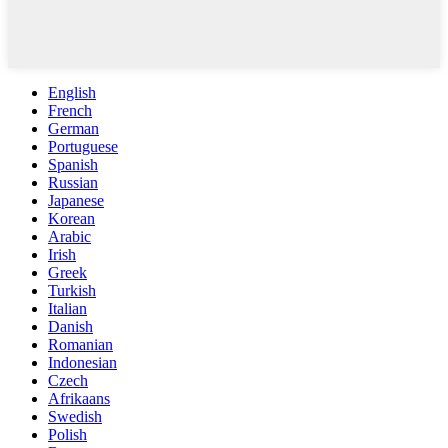
English
French
German
Portuguese
Spanish
Russian
Japanese
Korean
Arabic
Irish
Greek
Turkish
Italian
Danish
Romanian
Indonesian
Czech
Afrikaans
Swedish
Polish