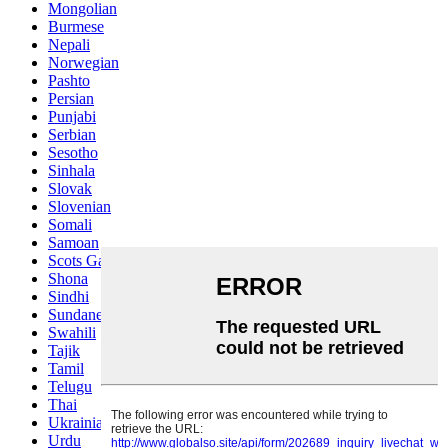
Mongolian
Burmese
Nepali
Norwegian
Pashto
Persian
Punjabi
Serbian
Sesotho
Sinhala
Slovak
Slovenian
Somali
Samoan
Scots Gaelic
Shona
Sindhi
Sundanese
Swahili
Tajik
Tamil
Telugu
Thai
Ukrainian
Urdu