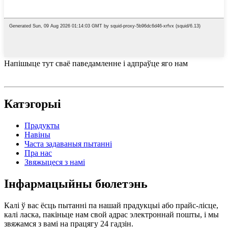
Напішыце тут сваё паведамленне і адпраўце яго нам
Катэгорыі
Прадукты
Навіны
Часта задаваныя пытанні
Пра нас
Звяжыцеся з намі
Інфармацыйны бюлетэнь
Калі ў вас ёсць пытанні па нашай прадукцыі або прайс-лісце,
калі ласка, пакіньце нам свой адрас электроннай пошты, і мы
звяжамся з вамі на працягу 24 гадзін.