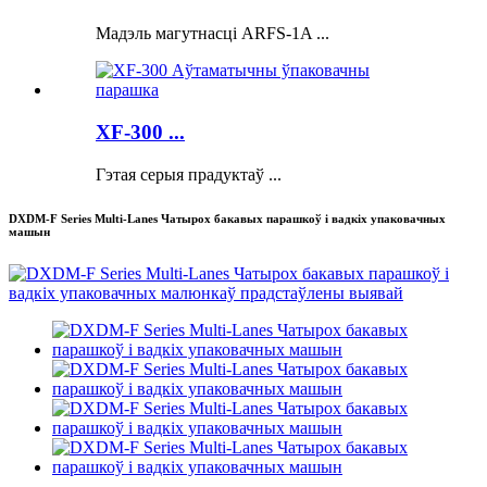
Мадэль магутнасці ARFS-1A ...
XF-300 ...
Гэтая серыя прадуктаў ...
DXDM-F Series Multi-Lanes Чатырох бакавых парашкоў і вадкіх упаковачных
машын