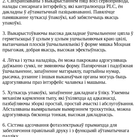
2. Сінхранізаваны з выкарыстаннем пяці восі сервопривода,
налады сэнсарнага інтэрфейсу, які кантралюецца PLC, ён
дакладны ў аўтаматычнай пазіцыянаванні. Павялічце
памяшканне хуткасці ўпакоўкі, каб забяспечыць якасць
упакоўкі.
3. Выкарыстоўваючы высока дакладнае ўшчыльненне цяпла ў
герметызацыі ў цэлым у цэлым ушчыльняючыя краю цвілі,
вытанчаныя плоскія ўшчыльняльнікі ў форме мяшка Моцная
прыгожая, добрая якасць, высокая эфектыўнасць.
4. Лёгка і хутка наладзіць, ён можа пакрокава адрэгуляваць
даўжыню сумкі, не змяняючы форму. Папярочная і падоўжная
ўшчыльненне, запаўненне матэрыялу, партыйны нумар,
рысачка, рэзанне і іншыя выканаўчыя органы могуць быць
адрэгуляваны праз інтэрфейс чалавека і машыны.
5. Хуткасць упакоўкі, запаўненне дакладнага ўліку. Узаемны
механізм кармлення тыпу, які ўхіляецца ад адказнасці,
пазбаўляючы зборкі простай, простай ачысткі і абслугоўвання.
Абсталяваны вымяральным вымярэннем трохкутніка, можна
адрэгуляваць бясконца тонкая, высокая дакладнасць.
6. Сістэма адсочвання фотаэлектрыкаў прымаецца для
забеспячэння правільнай друку і з функцыяй аўтаматычнага
падліку.