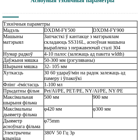
Асноўныя тэхнічныя параметры
Тэхнічныя параметры
Мадэль
DXDM-FY500
DXDM-FY900
Машыны
Запчасткі ў кантакце з матэрыялам
матэрыял
складаюць SS316L, асноўная машына
выраблена з нержавеючай сталі 304
Нумар радкоў
4-10 палос (залежаць ад пакета wldth)
Даўжыня мяшка
50-300 мм (рэгуляваны)
Шырыня мяшка
32- 105 мм
Хуткасць
30 60 удараў/мін на радок залежаць ад
памеру і ўпакоўкі
Флінг -ёмістасць
1-100 мл
Прыдатны фільм
Pet/Al/PE, PET/PE, NY/Al/PE, NY/PE
Максімальная
500 мм
900 мм
шырыня фільма
Максімальны
φ420 мм
φ300 мм
дыяметр фільма
Дыяметр
φ75mm
асноўнага фільма
Электрычны
380V 50 Гц 3p
крыніца