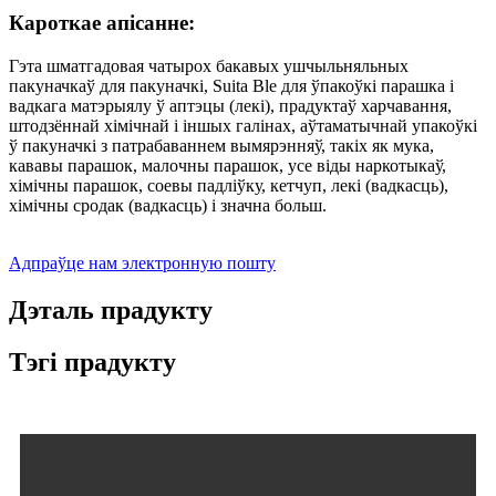
Кароткае апісанне:
Гэта шматгадовая чатырох бакавых ушчыльняльных
пакуначкаў для пакуначкі, Suita Ble для ўпакоўкі парашка і
вадкага матэрыялу ў аптэцы (лекі), прадуктаў харчавання,
штодзённай хімічнай і іншых галінах, аўтаматычнай упакоўкі
ў пакуначкі з патрабаваннем вымярэнняў, такіх як мука,
кававы парашок, малочны парашок, усе віды наркотыкаў,
хімічны парашок, соевы падліўку, кетчуп, лекі (вадкасць),
хімічны сродак (вадкасць) і значна больш.
Адпраўце нам электронную пошту
Дэталь прадукту
Тэгі прадукту