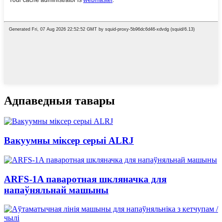
Адпаведныя тавары
Вакуумны міксер серыі ALRJ
ARFS-1A паваротная шкляначка для
напаўняльнай машыны