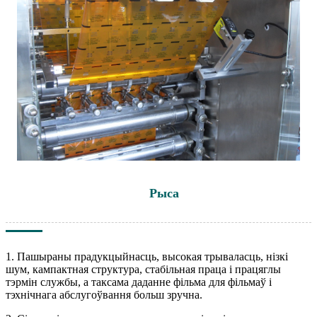
Рыса
1. Пашыраны прадукцыйнасць, высокая трываласць, нізкі
шум, кампактная структура, стабільная праца і працяглы
тэрмін службы, а таксама даданне фільма для фільмаў і
тэхнічнага абслугоўвання больш зручна.