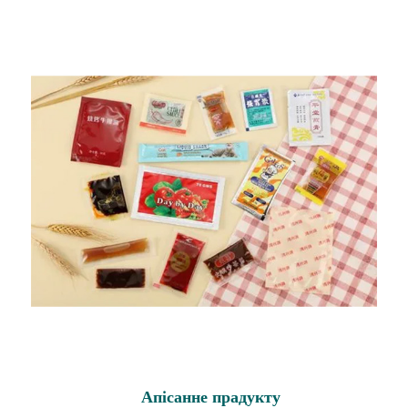
Апісанне прадукту