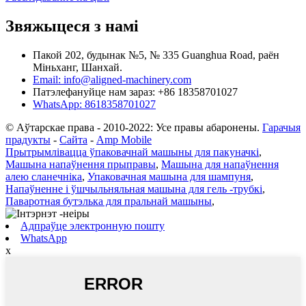
Звяжыцеся з намі
Пакой 202, будынак №5, № 335 Guanghua Road, раён
Міньханг, Шанхай.
Email: info@aligned-machinery.com
Патэлефануйце нам зараз: +86 18358701027
WhatsApp: 8618358701027
© Аўтарскае права - 2010-2022: Усе правы абаронены.
Гарачыя
прадукты
-
Сайта
-
Amp Mobile
Прытрымлівацца ўпаковачнай машыны для пакуначкі
,
Машына напаўнення прыправы
,
Машына для напаўнення
алею сланечніка
,
Упаковачная машына для шампуня
,
Напаўненне і ўшчыльняльная машына для гель -трубкі
,
Паваротная бутэлька для пральнай машыны
,
Адпраўце электронную пошту
WhatsApp
x