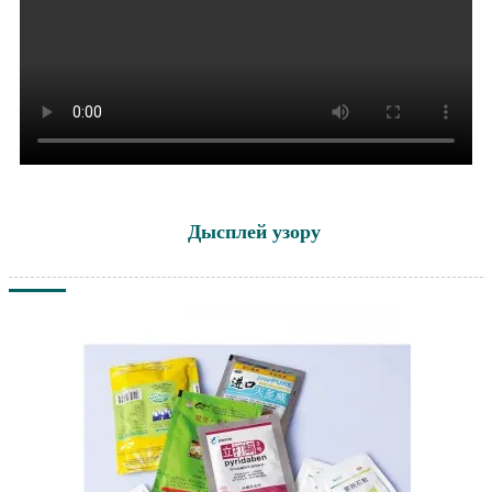
Дысплей узору