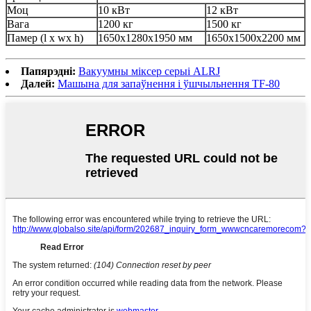
Моц
10 кВт
12 кВт
Вага
1200 кг
1500 кг
Памер (l x wx h)
1650x1280x1950 мм
1650x1500x2200 мм
Папярэдні:
Вакуумны міксер серыі ALRJ
Далей:
Машына для запаўнення і ўшчыльнення TF-80