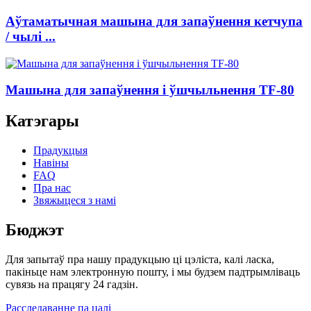
Аўтаматычная машына для запаўнення кетчупа
/ чылі ...
Машына для запаўнення і ўшчыльнення TF-80
Катэгары
Прадукцыя
Навіны
FAQ
Пра нас
Звяжыцеся з намі
Бюджэт
Для запытаў пра нашу прадукцыю ці цэліста, калі ласка,
пакіньце нам электронную пошту, і мы будзем падтрымліваць
сувязь на працягу 24 гадзін.
Расследаванне па цалі