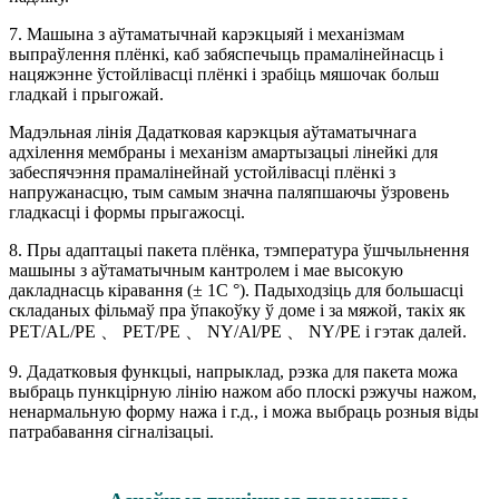
7. Машына з аўтаматычнай карэкцыяй і механізмам
выпраўлення плёнкі, каб забяспечыць прамалінейнасць і
нацяжэнне ўстойлівасці плёнкі і зрабіць мяшочак больш
гладкай і прыгожай.
Мадэльная лінія Дадатковая карэкцыя аўтаматычнага
адхілення мембраны і механізм амартызацыі лінейкі для
забеспячэння прамалінейнай устойлівасці плёнкі з
напружанасцю, тым самым значна паляпшаючы ўзровень
гладкасці і формы прыгажосці.
8. Пры адаптацыі пакета плёнка, тэмпература ўшчыльнення
машыны з аўтаматычным кантролем і мае высокую
дакладнасць кіравання (± 1С °). Падыходзіць для большасці
складаных фільмаў пра ўпакоўку ў доме і за мяжой, такіх як
PET/AL/PE 、 PET/PE 、 NY/Al/PE 、 NY/PE і гэтак далей.
9. Дадатковыя функцыі, напрыклад, рэзка для пакета можа
выбраць пункцірную лінію нажом або плоскі рэжучы нажом,
ненармальную форму нажа і г.д., і можа выбраць розныя віды
патрабавання сігналізацыі.