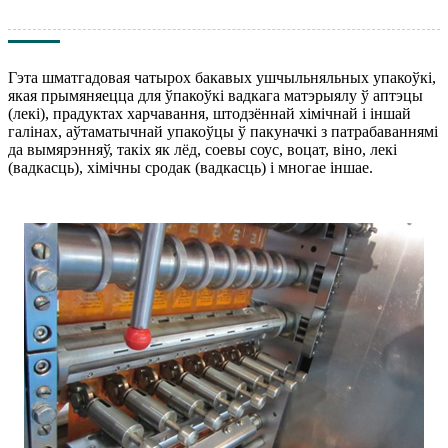
Гэта шматгадовая чатырох бакавых ушчыльняльных упакоўкі,
якая прымяняецца для ўпакоўкі вадкага матэрыялу ў аптэцы
(лекі), прадуктах харчавання, штодзённай хімічнай і іншай
галінах, аўтаматычнай упакоўцы ў пакуначкі з патрабаваннямі
да вымярэнняў, такіх як лёд, соевы соус, воцат, віно, лекі
(вадкасць), хімічны сродак (вадкасць) і многае іншае.