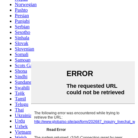
Norwegian
Pashto
Persian
Punjabi
Serbian
Sesotho
Sinhala
Slovak
Slovenian
Somali
Samoan
Scots Gaelic
Shona
Sindhi
Sundanese
Swahili
Tajik
Tamil
Telugu
Thai
Ukrainian
Urdu
Uzbek
Vietnamese
Welsh