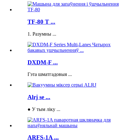
TF-80 T ...
1. Разумны ...
DXDM-F ...
Гэта шматгадовыя ...
Alrj se ...
● У тым ліку ...
ARFS-1A ...