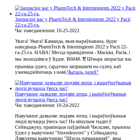
Запрасіце вас у PharmTech & Interningients 2022 у Расіі
22-га-25-га.
Час паведамлення: 10-25-2022
Увага! Увага! Каманда, якая выраўнавана, будзе
наведваць PharmTech & Interningients 2022 у Расіі 22-
га-25-га. НАВА! Месца правядзення - Масква, Расія, і
мы знаходзімся ў Будзе. B6048. ❗❗ Шчыра запрасіце вас
прыняць удзел, сардэчна запрашаем на сцэну, каб
узаемадзейнічаць з намі.
Чытаць далей
"
Навучанне дазваляе людзям лепш, і выраўноўваныя
людзі вучацца ўвесь час!
Час паведамлення: 10-24-2022
Навучанне дазваляе людзям лепш, і выраўноўваныя
людзі вучацца ўвесь час! На мінулым тыдні ў
Сейваджуку, правінцыя паўднёвай Чжэцзян, прыняла
ўдзел у вывучэнні "Sixendeavors" у Сейваджуку.
Дзякуючы вывучэнню "Шэсць пачынанняў", яны