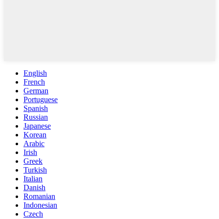
English
French
German
Portuguese
Spanish
Russian
Japanese
Korean
Arabic
Irish
Greek
Turkish
Italian
Danish
Romanian
Indonesian
Czech