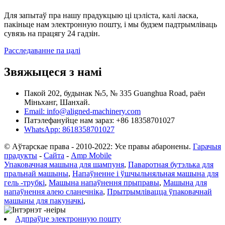
Для запытаў пра нашу прадукцыю ці цэліста, калі ласка,
пакіньце нам электронную пошту, і мы будзем падтрымліваць
сувязь на працягу 24 гадзін.
Расследаванне па цалі
Звяжыцеся з намі
Пакой 202, будынак №5, № 335 Guanghua Road, раён
Міньханг, Шанхай.
Email: info@aligned-machinery.com
Патэлефануйце нам зараз: +86 18358701027
WhatsApp: 8618358701027
© Аўтарскае права - 2010-2022: Усе правы абаронены.
Гарачыя
прадукты
-
Сайта
-
Amp Mobile
Упаковачная машына для шампуня
,
Паваротная бутэлька для
пральнай машыны
,
Напаўненне і ўшчыльняльная машына для
гель -трубкі
,
Машына напаўнення прыправы
,
Машына для
напаўнення алею сланечніка
,
Прытрымлівацца ўпаковачнай
машыны для пакуначкі
,
Адпраўце электронную пошту