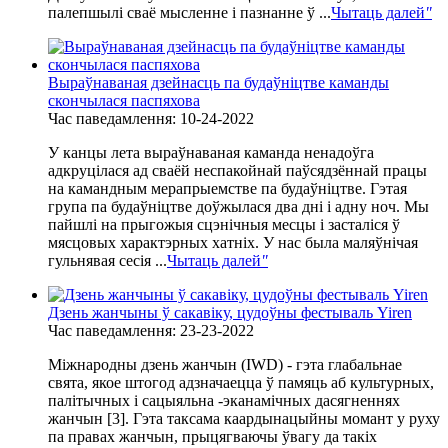
палепшылі сваё мысленне і пазнанне ў ...
Чытаць далей
"
Выраўнаваная дзейнасць па будаўніцтве каманды
скончылася паспяхова
Час паведамлення: 10-24-2022
У канцы лета выраўнаваная каманда ненадоўга
адкруцілася ад сваёй неспакойнай паўсядзённай працы
на камандным мерапрыемстве па будаўніцтве. Гэтая
група па будаўніцтве доўжылася два дні і адну ноч. Мы
пайшлі на прыгожыя сцэнічныя месцы і засталіся ў
мясцовых характэрных хатніх. У нас была маляўнічая
гульнявая сесія ...
Чытаць далей
"
Дзень жанчыны ў сакавіку, цудоўны фестываль Yiren
Час паведамлення: 23-23-2022
Міжнародны дзень жанчын (IWD) - гэта глабальнае
свята, якое штогод адзначаецца ў памяць аб культурных,
палітычных і сацыяльна -эканамічных дасягненнях
жанчын [3]. Гэта таксама каардынацыйны момант у руху
па правах жанчын, прыцягваючы ўвагу да такіх