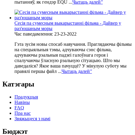
пытанняў, як гендэр EQU ...
Чытаць далей
"
Сесія па сумесным выкарыстанні фільма - Дайвер у
раз'юшаным моры
Час паведамлення: 23-23-2022
Гэта зусім новы спосаб навучання. Праглядаючы фільмы
на спецыяльныя тэмы, адчуваючы сэнс фільма,
адчуваючы рэальныя падзеі галоўнага героя і
спалучаючы ўласную рэальную сітуацыю. Што мы
даведаліся? Якое ваша пачуццё? У мінулую суботу мы
правялі першы файл ...
Чытаць далей
"
Катэгары
Прадукцыя
Навіны
FAQ
Пра нас
Звяжыцеся з намі
Бюджэт