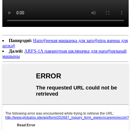
Папярэдні:
Напоўненая машынка для запоўніць ванны для
арэхаў
Далей:
ARFS-1A паваротная шкляначка для напаўняльнай
машыны