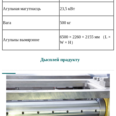
Агульная магутнасць
23,5 кВт
Вага
500 кг
6500 × 2260 × 2155 мм （L ×
Агульны вымярэнне
W × H）
Дысплей прадукту