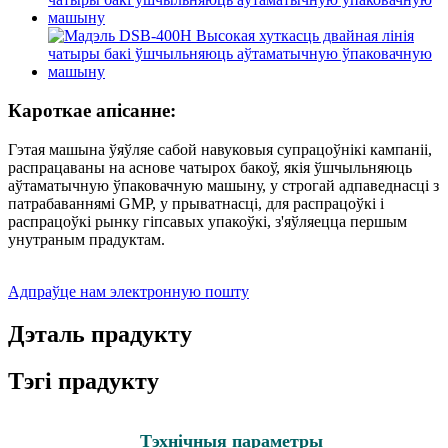
Кароткае апісанне:
Гэтая машына ўяўляе сабой навуковыя супрацоўнікі кампаніі,
распрацаваны на аснове чатырох бакоў, якія ўшчыльняюць
аўтаматычную ўпаковачную машыну, у строгай адпаведнасці з
патрабаваннямі GMP, у прыватнасці, для распрацоўкі і
распрацоўкі рынку гіпсавых упакоўкі, з'яўляецца першым
унутраным прадуктам.
Адпраўце нам электронную пошту
Дэталь прадукту
Тэгі прадукту
Тэхнічныя параметры