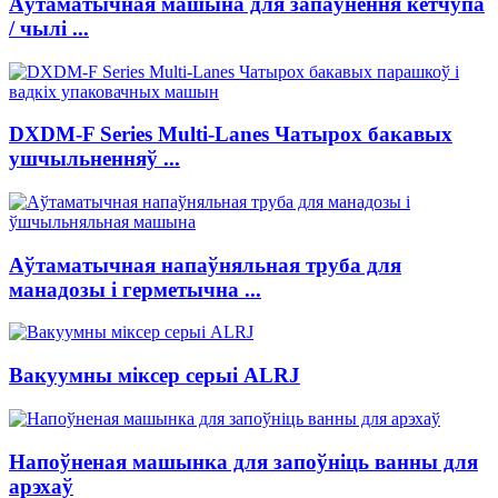
Аўтаматычная машына для запаўнення кетчупа
/ чылі ...
DXDM-F Series Multi-Lanes Чатырох бакавых
ушчыльненняў ...
Аўтаматычная напаўняльная труба для
манадозы і герметычна ...
Вакуумны міксер серыі ALRJ
Напоўненая машынка для запоўніць ванны для
арэхаў