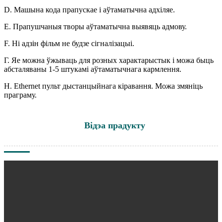
D. Машына кода прапускае і аўтаматычна адхіляе.
E. Прапушчаныя творы аўтаматычна выявяць адмову.
F. Ні адзін фільм не будзе сігналізацыі.
Г. Яе можна ўжываць для розных характарыстык і можа быць
абсталяваны 1-5 штукамі аўтаматычнага кармлення.
H. Ethernet пульт дыстанцыйнага кіравання. Можа змяніць
праграму.
Відэа прадукту