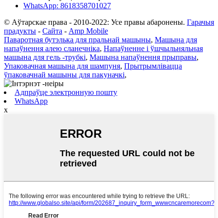
WhatsApp: 8618358701027
© Аўтарскае права - 2010-2022: Усе правы абаронены.
Гарачыя
прадукты
-
Сайта
-
Amp Mobile
Паваротная бутэлька для пральнай машыны
,
Машына для
напаўнення алею сланечніка
,
Напаўненне і ўшчыльняльная
машына для гель -трубкі
,
Машына напаўнення прыправы
,
Упаковачная машына для шампуня
,
Прытрымлівацца
ўпаковачнай машыны для пакуначкі
,
Адпраўце электронную пошту
WhatsApp
x