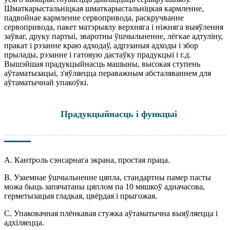
Шматкарыстальніцкая шматкарыстальніцкая кармленне,
падвойнае кармленне сервопривода, раскручванне
сервопривода, пакет матэрыялу верхняга і ніжняга выяўлення
заўваг, друку партыі, зваротны ўшчыльненне, лёгкае адтуліну,
пракат і рэзанне краю адходаў, адрэзаныя адходы і збор
прылады, рэзанне і гатовую дастаўку прадукцыі і г.д.
Вышэйшая прадукцыйнасць машыны, высокая ступень
аўтаматызацыі, з'яўляецца пераважным абсталяваннем для
аўтаматычнай упакоўкі.
Прадукцыйнасць і функцыі
А. Кантроль сэнсарнага экрана, простая праца.
B. Узаемнае ўшчыльненне цяпла, стандартны памер пасты
можа быць запячатаны цяплом па 10 мяшкоў адначасова,
герметызацыя гладкая, цвёрдая і прыгожая.
C. Упаковачная плёнкавая стужка аўтаматычна выяўляецца і
адхіляецца.