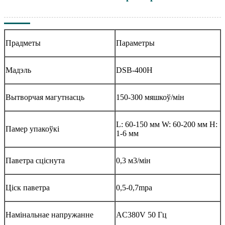
Прадметы
Параметры
Мадэль
DSB-400H
Вытворчая магутнасць
150-300 мяшкоў/мін
L: 60-150 мм W: 60-200 мм H:
Памер упакоўкі
1-6 мм
Паветра сціснута
0,3 м3/мін
Ціск паветра
0,5-0,7mpa
Намінальнае напружанне
AC380V 50 Гц