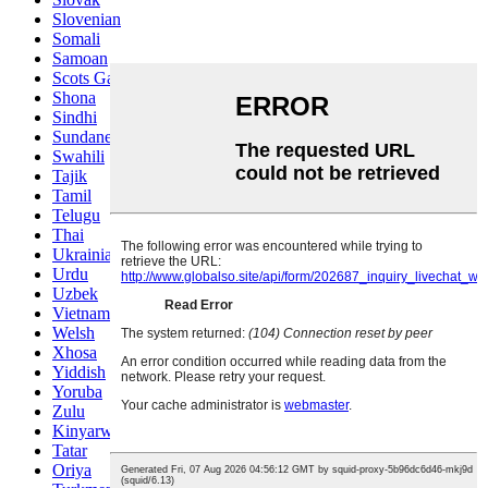
Slovenian
Somali
Samoan
Scots Gaelic
Shona
Sindhi
Sundanese
Swahili
Tajik
Tamil
Telugu
Thai
Ukrainian
Urdu
Uzbek
Vietnamese
Welsh
Xhosa
Yiddish
Yoruba
Zulu
Kinyarwanda
Tatar
Oriya