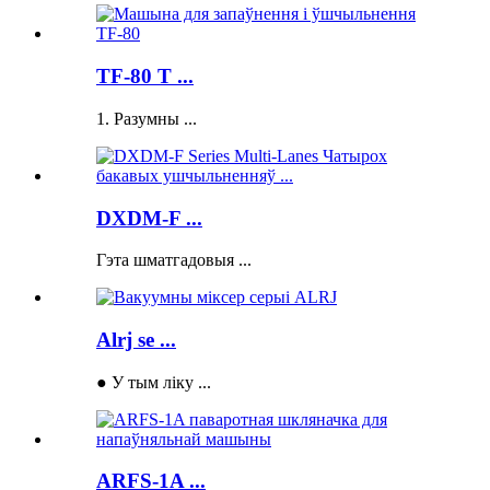
TF-80 T ...
1. Разумны ...
DXDM-F ...
Гэта шматгадовыя ...
Alrj se ...
● У тым ліку ...
ARFS-1A ...