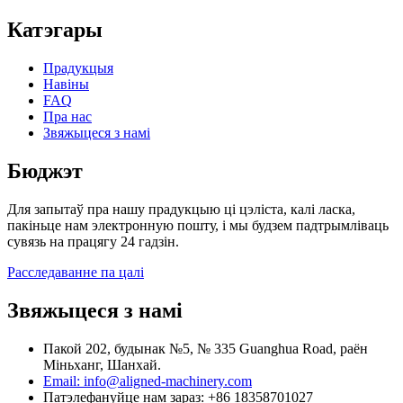
Катэгары
Прадукцыя
Навіны
FAQ
Пра нас
Звяжыцеся з намі
Бюджэт
Для запытаў пра нашу прадукцыю ці цэліста, калі ласка,
пакіньце нам электронную пошту, і мы будзем падтрымліваць
сувязь на працягу 24 гадзін.
Расследаванне па цалі
Звяжыцеся з намі
Пакой 202, будынак №5, № 335 Guanghua Road, раён
Міньханг, Шанхай.
Email: info@aligned-machinery.com
Патэлефануйце нам зараз: +86 18358701027