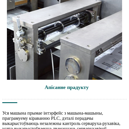
Апісанне прадукту
Уся машына прымае інтэрфейс з машына-машыны,
праграмуему кіраванню PLC, дэталі перадачы
выкарыстоўваюць незалежны кантроль серваруха-рухавіка,
усяго выкарыстоўваецца дванаццаць серварухавікоў.