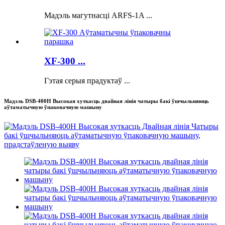
Мадэль магутнасці ARFS-1A ...
XF-300 ...
Гэтая серыя прадуктаў ...
Мадэль DSB-400H Высокая хуткасць двайная лінія чатыры бакі ўшчыльняюць
аўтаматычную ўпаковачную машыну