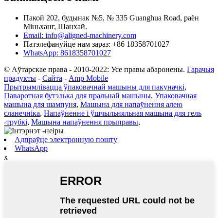
Пакой 202, будынак №5, № 335 Guanghua Road, раён
Міньханг, Шанхай.
Email: info@aligned-machinery.com
Патэлефануйце нам зараз: +86 18358701027
WhatsApp: 8618358701027
© Аўтарскае права - 2010-2022: Усе правы абаронены.
Гарачыя
прадукты
-
Сайта
-
Amp Mobile
Прытрымлівацца ўпаковачнай машыны для пакуначкі
,
Паваротная бутэлька для пральнай машыны
,
Упаковачная
машына для шампуня
,
Машына для напаўнення алею
сланечніка
,
Напаўненне і ўшчыльняльная машына для гель
-трубкі
,
Машына напаўнення прыправы
,
Адпраўце электронную пошту
WhatsApp
x