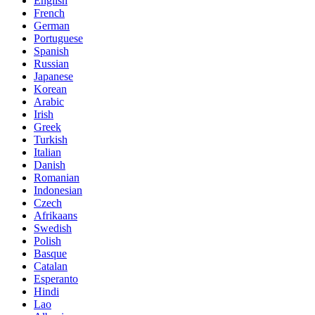
English
French
German
Portuguese
Spanish
Russian
Japanese
Korean
Arabic
Irish
Greek
Turkish
Italian
Danish
Romanian
Indonesian
Czech
Afrikaans
Swedish
Polish
Basque
Catalan
Esperanto
Hindi
Lao