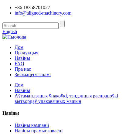
+86 18358701027
info@aligned-machinery.com
English
Дом
Прадукцыя
Навіны
FAQ
Пра нас
Звяжыцеся з намі
Дом
Навіны
Аўтаматызацыя ўпакоўкі, тэндэнцыя распрацоўкі
вытворцаў упаковачных машын
Навіны
Навіны кампаніі
Навіны прамысловасці