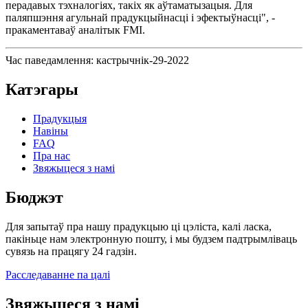
перадавых тэхналогіях, такіх як аўтаматызацыя. Для
паляпшэння агульнай прадукцыйнасці і эфектыўнасці", -
пракаментаваў аналітык FMI.
Час паведамлення: кастрычнік-29-2022
Катэгары
Прадукцыя
Навіны
FAQ
Пра нас
Звяжыцеся з намі
Бюджэт
Для запытаў пра нашу прадукцыю ці цэліста, калі ласка,
пакіньце нам электронную пошту, і мы будзем падтрымліваць
сувязь на працягу 24 гадзін.
Расследаванне па цалі
Звяжыцеся з намі