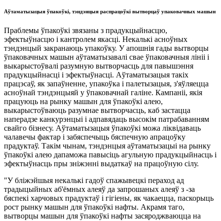
Аўтаматызацыя ўпакоўкі, тэндэнцыя распрацоўкі вытворцаў упаковачных машын
Праблемы ўпакоўкі звязаны з прадукцыйнасцю,
эфектыўнасцю і кантролем якасці. Некалькі асноўных
тэндэнцый закранаюць упакоўку. У апошнія гады вытворцы
ўпаковачных машын аўтаматызавалі свае ўпаковачныя лініі і
выкарыстоўвалі разумную вытворчасць для павышэння
прадукцыйнасці і эфектыўнасці. Аўтаматызацыя такіх
працэсаў, як запаўненне, упакоўка і палетызацыя, з'яўляецца
асноўнай тэндэнцыяй у ўпаковачнай галіне. Кампаніі, якія
працуюць на рынку машын для ўпакоўкі алею,
выкарыстоўваюць разумнае вытворчасць, каб застацца
наперадзе канкурэнцыі і адпавядаць высокім патрабаванням
свайго бізнесу. Аўтаматызацыя ўпакоўкі можа ліквідаваць
чалавечы фактар ​​і забяспечыць бяспечную апрацоўку
прадуктаў. Такім чынам, тэндэнцыя аўтаматызацыі на рынку
ўпакоўкі алею дапаможа павысіць агульную прадукцыйнасць і
эфектыўнасць пры зніжэнні выдаткаў на працоўную сілу.
"У бліжэйшыя некалькі гадоў спажывецкі пераход ад
традыцыйных аб'ёмных алеяў да запрошаных алеяў з -за
бяспекі харчовых прадуктаў і гігіены, як чакаецца, паскорыць
рост рынку машын для ўпакоўкі нафты. Акрамя таго,
вытворцы машын для ўпакоўкі нафты засяроджваюцца на