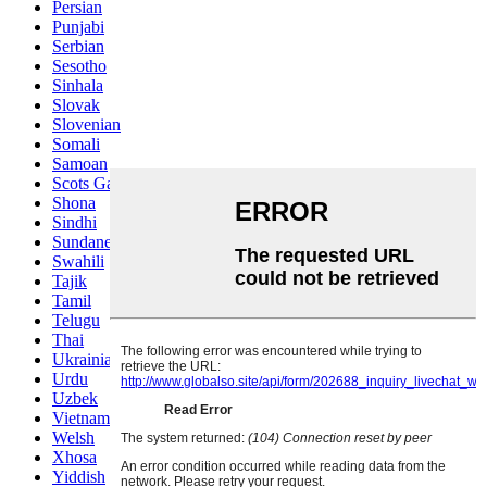
Persian
Punjabi
Serbian
Sesotho
Sinhala
Slovak
Slovenian
Somali
Samoan
Scots Gaelic
Shona
Sindhi
Sundanese
Swahili
Tajik
Tamil
Telugu
Thai
Ukrainian
Urdu
Uzbek
Vietnamese
Welsh
Xhosa
Yiddish