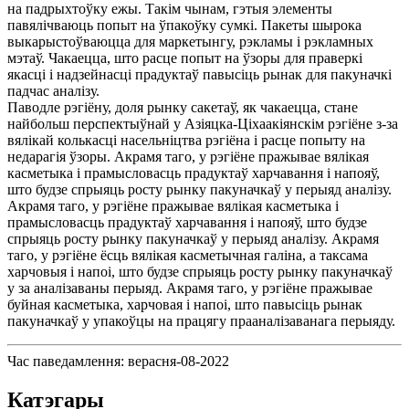
на падрыхтоўку ежы. Такім чынам, гэтыя элементы
павялічваюць попыт на ўпакоўку сумкі. Пакеты шырока
выкарыстоўваюцца для маркетынгу, рэкламы і рэкламных
мэтаў. Чакаецца, што расце попыт на ўзоры для праверкі
якасці і надзейнасці прадуктаў павысіць рынак для пакуначкі
падчас аналізу.
Паводле рэгіёну, доля рынку сакетаў, як чакаецца, стане
найбольш перспектыўнай у Азіяцка-Ціхаакіянскім рэгіёне з-за
вялікай колькасці насельніцтва рэгіёна і расце попыту на
недарагія ўзоры. Акрамя таго, у рэгіёне пражывае вялікая
касметыка і прамысловасць прадуктаў харчавання і напояў,
што будзе спрыяць росту рынку пакуначкаў у перыяд аналізу.
Акрамя таго, у рэгіёне пражывае вялікая касметыка і
прамысловасць прадуктаў харчавання і напояў, што будзе
спрыяць росту рынку пакуначкаў у перыяд аналізу. Акрамя
таго, у рэгіёне ёсць вялікая касметычная галіна, а таксама
харчовыя і напоі, што будзе спрыяць росту рынку пакуначкаў
у за аналізаваны перыяд. Акрамя таго, у рэгіёне пражывае
буйная касметыка, харчовая і напоі, што павысіць рынак
пакуначкаў у упакоўцы на працягу прааналізаванага перыяду.
Час паведамлення: верасня-08-2022
Катэгары