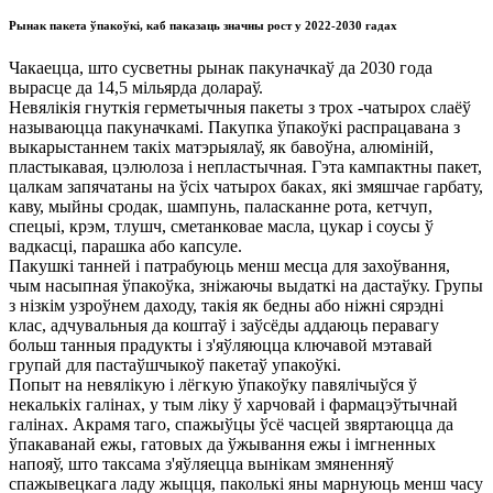
Рынак пакета ўпакоўкі, каб паказаць значны рост у 2022-2030 гадах
Чакаецца, што сусветны рынак пакуначкаў да 2030 года
вырасце да 14,5 мільярда долараў.
Невялікія гнуткія герметычныя пакеты з трох -чатырох слаёў
называюцца пакуначкамі. Пакупка ўпакоўкі распрацавана з
выкарыстаннем такіх матэрыялаў, як бавоўна, алюміній,
пластыкавая, цэлюлоза і непластычная. Гэта кампактны пакет,
цалкам запячатаны на ўсіх чатырох баках, які змяшчае гарбату,
каву, мыйны сродак, шампунь, паласканне рота, кетчуп,
спецыі, крэм, тлушч, сметанковае масла, цукар і соусы ў
вадкасці, парашка або капсуле.
Пакушкі танней і патрабуюць менш месца для захоўвання,
чым насыпная ўпакоўка, зніжаючы выдаткі на дастаўку. Групы
з нізкім узроўнем даходу, такія як бедны або ніжні сярэдні
клас, адчувальныя да коштаў і заўсёды аддаюць перавагу
больш танныя прадукты і з'яўляюцца ключавой мэтавай
групай для пастаўшчыкоў пакетаў упакоўкі.
Попыт на невялікую і лёгкую ўпакоўку павялічыўся ў
некалькіх галінах, у тым ліку ў харчовай і фармацэўтычнай
галінах. Акрамя таго, спажыўцы ўсё часцей звяртаюцца да
ўпакаванай ежы, гатовых да ўжывання ежы і імгненных
напояў, што таксама з'яўляецца вынікам змяненняў
спажывецкага ладу жыцця, паколькі яны марнуюць менш часу