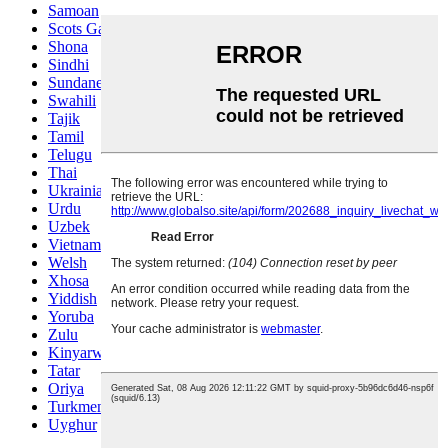
Samoan
Scots Gaelic
Shona
Sindhi
Sundanese
Swahili
Tajik
Tamil
Telugu
Thai
Ukrainian
Urdu
Uzbek
Vietnamese
Welsh
Xhosa
Yiddish
Yoruba
Zulu
Kinyarwanda
Tatar
Oriya
Turkmen
Uyghur