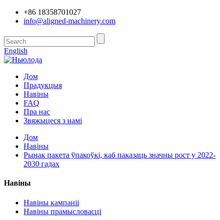
+86 18358701027
info@aligned-machinery.com
English
Дом
Прадукцыя
Навіны
FAQ
Пра нас
Звяжыцеся з намі
Дом
Навіны
Рынак пакета ўпакоўкі, каб паказаць значны рост у 2022-
2030 гадах
Навіны
Навіны кампаніі
Навіны прамысловасці