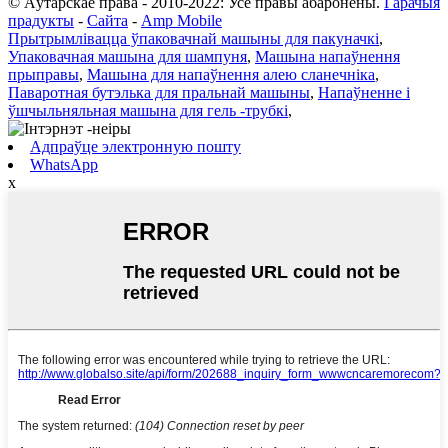
© Аўтарскае права - 2010-2022: Усе правы абаронены.
Гарачыя
прадукты
-
Сайта
-
Amp Mobile
Прытрымлівацца ўпаковачнай машыны для пакуначкі
,
Упаковачная машына для шампуня
,
Машына напаўнення
прыправы
,
Машына для напаўнення алею сланечніка
,
Паваротная бутэлька для пральнай машыны
,
Напаўненне і
ўшчыльняльная машына для гель -трубкі
,
Адпраўце электронную пошту
WhatsApp
x