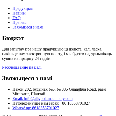
Прадукцыя
Навіны
FAQ
Пра нас
Звяжыцеся з намі
Бюджэт
Для запытаў пра нашу прадукцыю ці цэліста, калі ласка,
пакіньце нам электронную пошту, і мы будзем падтрымліваць
сувязь на працягу 24 гадзін.
Расследаванне па цалі
Звяжыцеся з намі
Пакой 202, будынак №5, № 335 Guanghua Road, раён
Міньханг, Шанхай.
Email: info@aligned-machinery.com
Патэлефануйце нам зараз: +86 18358701027
WhatsApp: 8618358701027