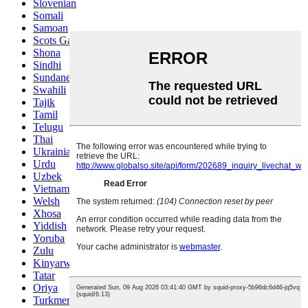
Slovenian
Somali
Samoan
Scots Gaelic
Shona
Sindhi
Sundanese
Swahili
Tajik
Tamil
Telugu
Thai
Ukrainian
Urdu
Uzbek
Vietnamese
Welsh
Xhosa
Yiddish
Yoruba
Zulu
Kinyarwanda
Tatar
Oriya
Turkmen