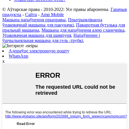
© Аўтарскае права - 2010-2022: Усе правы абаронены.
Гарачыя
прадукты
-
Сайта
-
Amp Mobile
Машына напаўнення прыправы
,
Прытрымлівацца
ўпаковачнай машыны для пакуначкі
,
Паваротная бутэлька для
пральнай машыны
,
Машына для напаўнення алею сланечніка
,
Упаковачная машына для шампуня
,
Напаўненне і
ўшчыльняльная машына для гель -трубкі
,
Адпраўце электронную пошту
WhatsApp
x