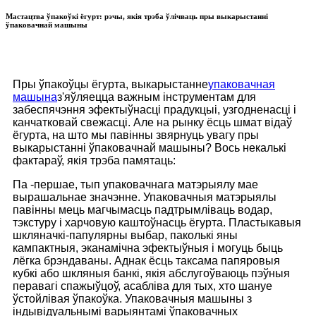
Мастацтва ўпакоўкі ёгурт: рэчы, якія трэба ўлічваць пры выкарыстанні
ўпаковачнай машыны
Пры ўпакоўцы ёгурта, выкарыстанне
упаковачная
машына
з'яўляецца важным інструментам для
забеспячэння эфектыўнасці прадукцыі, узгодненасці і
канчатковай свежасці. Але на рынку ёсць шмат відаў
ёгурта, на што мы павінны звярнуць увагу пры
выкарыстанні ўпаковачнай машыны? Вось некалькі
фактараў, якія трэба памятаць:
Па -першае, тып упаковачнага матэрыялу мае
вырашальнае значэнне. Упаковачныя матэрыялы
павінны мець магчымасць падтрымліваць водар,
тэкстуру і харчовую каштоўнасць ёгурта. Пластыкавыя
шкляначкі-папулярны выбар, паколькі яны
кампактныя, эканамічна эфектыўныя і могуць быць
лёгка брэндаваны. Аднак ёсць таксама папяровыя
кубкі або шкляныя банкі, якія абслугоўваюць пэўныя
перавагі спажыўцоў, асабліва для тых, хто шануе
ўстойлівая ўпакоўка. Упаковачныя машыны з
індывідуальнымі варыянтамі ўпаковачных