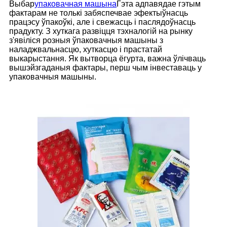
Выбар
упаковачная машына
Гэта адпавядае гэтым
фактарам не толькі забяспечвае эфектыўнасць
працэсу ўпакоўкі, але і свежасць і паслядоўнасць
прадукту. З хуткага развіцця тэхналогій на рынку
з'явіліся розныя ўпаковачныя машыны з
наладжвальнасцю, хуткасцю і прастатай
выкарыстання. Як вытворца ёгурта, важна ўлічваць
вышэйзгаданыя фактары, перш чым інвеставаць у
упаковачныя машыны.