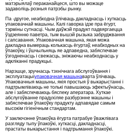
матэрыялаў пераканайцеся, што вы можаце
задаволіць розныя патрэбы рынку.
Па -другое, неабходна ўлічваць дакладнасць і хуткасць
упаковачнай машыны. Калі гаворка ідзе пра ёгурт,
тэрміны сутнасці. Чым даўжэй прадукт падвяргаецца
ўздзеянню паветра, тым вышэй рызыка забруджвання
і сапсавання. Упаковачная машына, якая можа
дакладна вымераць колькасць ёгуртаў, неабходных на
ўпакоўку, і ўшчыльняць яе адпаведна, забяспечвае
ўзгодненасць і свежасць, зніжаючы неабходнасць у
адкліканні прадукцыі.
Нарэшце, зручнасць тэхнічнага абслугоўвання і
эксплуатацыі
упаковачная машына
варта ўлічваць.
Упаковачныя машыны, якія простыя ў выкарыстанні і
падтрымліваюць не толькі павышаюць эфектыўнасць,
але і забяспечваюць бяспеку аператара. Хуткае
абслугоўванне прадухіляе разбурэнне машыны і
забяспечвае ўпакоўку прадукту адпавядае самым
высокім гігіенічным стандартам.
У заключэнне ўпакоўка ёгурта патрабуе ўважлівага
разгляду тыпу ўпакоўкі, хуткасці, дакладнасці,
прастаты выкарыстання і падтрымання ўпакоўкі.