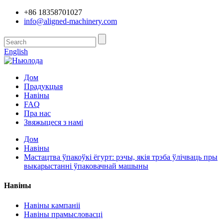
+86 18358701027
info@aligned-machinery.com
English
Дом
Прадукцыя
Навіны
FAQ
Пра нас
Звяжыцеся з намі
Дом
Навіны
Мастацтва ўпакоўкі ёгурт: рэчы, якія трэба ўлічваць пры
выкарыстанні ўпаковачнай машыны
Навіны
Навіны кампаніі
Навіны прамысловасці