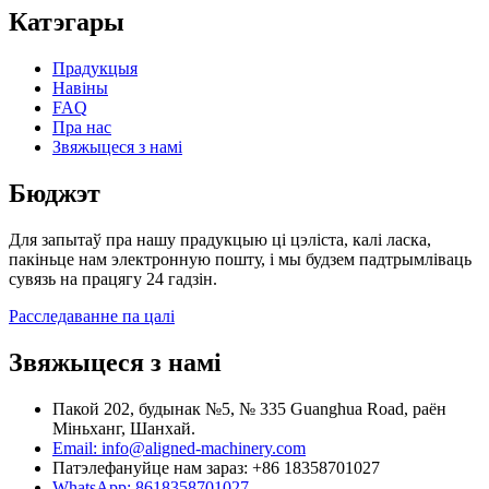
Катэгары
Прадукцыя
Навіны
FAQ
Пра нас
Звяжыцеся з намі
Бюджэт
Для запытаў пра нашу прадукцыю ці цэліста, калі ласка,
пакіньце нам электронную пошту, і мы будзем падтрымліваць
сувязь на працягу 24 гадзін.
Расследаванне па цалі
Звяжыцеся з намі
Пакой 202, будынак №5, № 335 Guanghua Road, раён
Міньханг, Шанхай.
Email: info@aligned-machinery.com
Патэлефануйце нам зараз: +86 18358701027
WhatsApp: 8618358701027